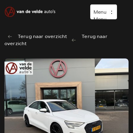
Menu
Menu
Terug naar overzicht
Terug naar
Home
overzicht
Occasions
Diensten
Over ons
Vacature
Verkocht
Contact
Wasboxen
Carwash