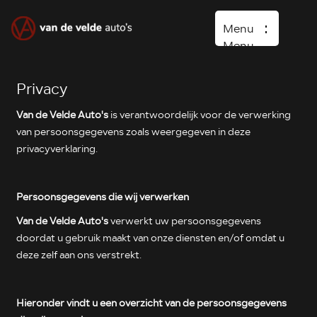
Menu
Menu
Privacy
Home
Van de Velde Auto's
is verantwoordelijk voor de verwerking
Occasions
van persoonsgegevens zoals weergegeven in deze
Diensten
privacyverklaring.
Over ons
Vacature
Persoonsgegevens die wij verwerken
Van de Velde Auto's
verwerkt uw persoonsgegevens
Verkocht
doordat u gebruik maakt van onze diensten en/of omdat u
Contact
deze zelf aan ons verstrekt.
Wasboxen
Carwash
Hieronder vindt u een overzicht van de persoonsgegevens