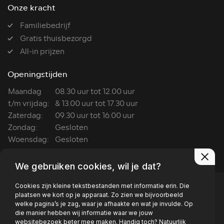
Onze kracht
Familiebedrijf
Gratis thuisbezorgd
All-in prijzen
Openingstijden
Maandag
08.30 uur tot 12.00 uur
t/m vrijdag:
& 13.00 uur tot 17.30 uur
Zaterdag:
09.30 uur tot 16.00 uur
Zondag:
Gesloten
Woensdag:
Gesloten
Wasboxen:
ma t/m za: 7:00 tot 22:00
We gebruiken cookies, wil je dat?
Cookies zijn kleine tekstbestanden met informatie erin. Die
plaatsen we kort op je apparaat. Zo zien we bijvoorbeeld
welke pagina’s je zag, waar je afhaakte en wat je invulde. Op
die manier hebben wij informatie waar we jouw
Privacy policy
websitebezoek beter mee maken. Handig toch? Natuurlijk