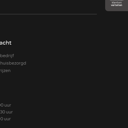
acht
bedrijf
 thuisbezorgd
rijzen
00 uur
.30 uur
00 uur