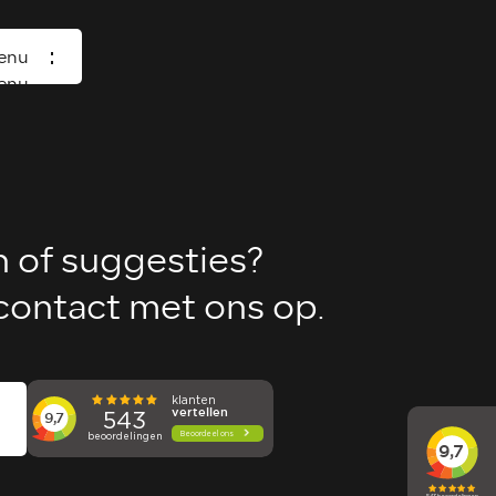
enu
enu
Home
Occasions
Diensten
n of suggesties?
Over ons
ontact met ons op.
Vacature
Verkocht
Contact
Wasboxen
Carwash