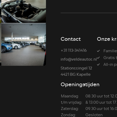
Contact
Onze kr
+31 113-341416
Familie
Gratis
info@veldeautos.nl
All-in p
Stationssingel 12
4421 BG Kapelle
Openingstijden
Maandag
08.30 uur tot 12.
t/m vrijdag:
& 13.00 uur tot 17
Zaterdag:
09.30 uur tot 16.
Zondag:
Gesloten