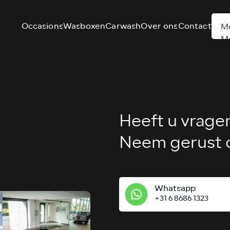
Occasions
Wasboxen
Carwash
Over ons
Contact
M
M
Heeft u vrage
Neem gerust c
Whatsapp
+31 6 8686 1323