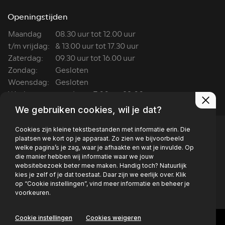
Openingstijden
Maandag
08.30 uur tot 12.00 uur
t/m vrijdag:
& 13.00 uur tot 17.30 uur
Zaterdag:
09.30 uur tot 16.00 uur
Zondag:
Gesloten
Woensdag:
Gesloten
Wasboxen:
ma t/m za: 7:00 tot 22:00
We gebruiken cookies, wil je dat?
Cookies zijn kleine tekstbestanden met informatie erin. Die
plaatsen we kort op je apparaat. Zo zien we bijvoorbeeld
welke pagina’s je zag, waar je afhaakte en wat je invulde. Op
die manier hebben wij informatie waar we jouw
Privacy policy
websitebezoek beter mee maken. Handig toch? Natuurlijk
kies je zelf of je dat toestaat. Daar zijn we eerlijk over. Klik
op “Cookie instellingen”, vind meer informatie en beheer je
voorkeuren.
Cookie instellingen
Cookies weigeren