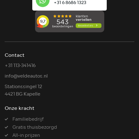
+31 6 8686 1323
Contact
+31 113-341416
info@veldeautos.nl
Stationssingel 12
4421 BG Kapelle
Onze kracht
Familiebedrijf
Gratis thuisbezorgd
All-in prijzen