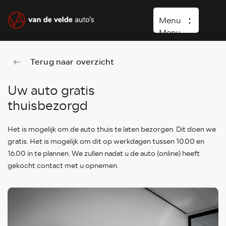
Menu
Menu
Terug naar overzicht
Home
Occasions
Uw auto gratis
thuisbezorgd
Diensten
Over ons
Het is mogelijk om de auto thuis te laten bezorgen. Dit doen we
Vacature
gratis. Het is mogelijk om dit op werkdagen tussen 10.00 en
16.00 in te plannen. We zullen nadat u de auto (online) heeft
Verkocht
gekocht contact met u opnemen.
Contact
Wasboxen
Carwash